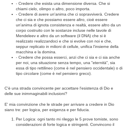
- Credere che esista una dimensione diversa. Che si
chiami cielo, olimpo o altro, poco importa.
- Credere di avere un'anima che ci sopravviverà. Credere
che ci sia e che possiamo essere altro, cioè essere
un'anima di ignota consistenza e realtà, essere altro da un
corpo costruito con le sostanze incluse nelle tavole di
Mendeleev e altro da un software (il DNA) che si è
realizzato realizzandoci e che si evolve con noi e che,
seppur replicato in milioni di cellule, unifica l'insieme della
macchina e la domina.
- Credere che possa esserci, anzi che ci sia e ci sia anche
per noi, una situazione senza tempo, una "eternità", sia
essa di tipo rettilineo (come è nel pensiero occidentale) o di
tipo circolare (come è nel pensiero greco).
C'è una strada convincente per accettare l'esistenza di Dio e
delle sue inimmaginabili inclusioni?
E' mia convinzione che le strade per arrivare a credere in Dio
siano tre: per logica, per esigenza e per fiducia.
Per Logica: ogni tanto mi rileggo le 5 prove tomiste, sono
considerazioni di forte logica e stringenti. Convincono il