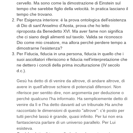
cervello. Ma sono come la dimostrazione di Einstein sul
tempo che sarebbe figlio della velocità. In pratica lasciano il
tempo che trovano.
Per Esigenza interiore: é la prova ontologica dell'esistenza
di Dio di sant'Anselmo d'Aosta, prova che ho letto
riproposta da Benedetto XVI. Ma aver fame non significa
che ci siano degli alimenti sul tavolo. Valida se riconosco
Dio come mio creatore, ma allora perché perdere tempo a
dimostrarne l'esistenza?
Per Fiducia, fiducia in una persona, fiducia in quello che i
suoi ascoltatori riferiscono e fiducia nell'interpretazione che
ne dettero i concili della prima inculturazione (IV secolo
d.c.).
Gesù ha detto di di venire da altrove, di andare altrove, di
avere in quell'altrove schiere di potenziali difensori. Non
riferisce per sentito dire, non argomenta per deduzione o
perché qualcuno l'ha informato. Ha semplicemente detto di
venire da lì e l'ha detto davanti ad un tribunale.Ha anche
raccontato le dimensioni di questo "altrove": c'è posto per
tutti perché lassù è grande, quasi infinito. Per lui non era
fantascienza parlare di un universo parallelo. Per Lui
esisteva.