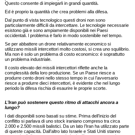
Questo consente di impiegarli in grandi quantità. 
Ed è proprio la quantità che crea problemi alla difesa. 
Dal punto di vista tecnologico questi droni non sono 
particolarmente difficili da intercettare. Le tecnologie necessarie 
esistono già e sono ampiamente disponibili nei Paesi 
occidentali. l problema è farlo in modo sostenibile nel tempo. 
Se per abbattere un drone relativamente economico si 
utilizzano missili intercettori molto costosi, si crea uno squilibrio. 
Ma non è solo un problema di costo economico: è soprattutto 
un problema industriale. 
Il costo elevato dei missili intercettori riflette anche la 
complessità della loro produzione. Se un Paese riesce a 
produrre cento droni nello stesso tempo in cui l’avversario 
riesce a produrre dieci intercettori, è evidente che nel lungo 
periodo la difesa rischia di esaurire le proprie scorte. 
L’Iran può sostenere questo ritmo di attacchi ancora a 
lungo?
I dati disponibili sono basati su stime. Prima dell’inizio del 
conflitto si parlava di uno stock iraniano compreso tra circa 
2.000 e 2.500 missili balistici. Da un lato l’Iran ha utilizzato parte 
di queste capacità. Dall’altro lato Israele e Stati Uniti stanno 