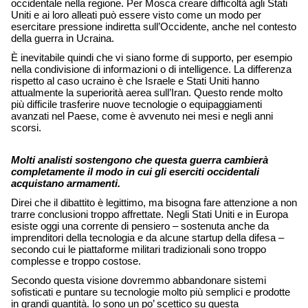
occidentale nella regione. Per Mosca creare difficoltà agli Stati 
Uniti e ai loro alleati può essere visto come un modo per 
esercitare pressione indiretta sull’Occidente, anche nel contesto 
della guerra in Ucraina. 
È inevitabile quindi che vi siano forme di supporto, per esempio 
nella condivisione di informazioni o di intelligence. La differenza 
rispetto al caso ucraino è che Israele e Stati Uniti hanno 
attualmente la superiorità aerea sull’Iran. Questo rende molto 
più difficile trasferire nuove tecnologie o equipaggiamenti 
avanzati nel Paese, come è avvenuto nei mesi e negli anni 
scorsi. 
Molti analisti sostengono che questa guerra cambierà 
completamente il modo in cui gli eserciti occidentali 
acquistano armamenti.
Direi che il dibattito è legittimo, ma bisogna fare attenzione a non 
trarre conclusioni troppo affrettate. Negli Stati Uniti e in Europa 
esiste oggi una corrente di pensiero – sostenuta anche da 
imprenditori della tecnologia e da alcune startup della difesa – 
secondo cui le piattaforme militari tradizionali sono troppo 
complesse e troppo costose. 
Secondo questa visione dovremmo abbandonare sistemi 
sofisticati e puntare su tecnologie molto più semplici e prodotte 
in grandi quantità. Io sono un po’ scettico su questa 