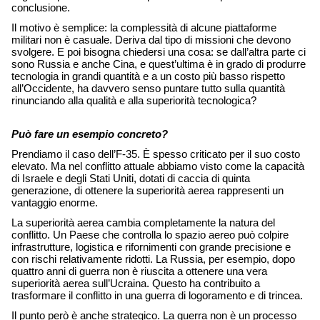
conclusione. 
Il motivo è semplice: la complessità di alcune piattaforme 
militari non è casuale. Deriva dal tipo di missioni che devono 
svolgere. E poi bisogna chiedersi una cosa: se dall’altra parte ci 
sono Russia e anche Cina, e quest’ultima è in grado di produrre 
tecnologia in grandi quantità e a un costo più basso rispetto 
all’Occidente, ha davvero senso puntare tutto sulla quantità 
rinunciando alla qualità e alla superiorità tecnologica? 
Può fare un esempio concreto?
Prendiamo il caso dell’F-35. È spesso criticato per il suo costo 
elevato. Ma nel conflitto attuale abbiamo visto come la capacità 
di Israele e degli Stati Uniti, dotati di caccia di quinta 
generazione, di ottenere la superiorità aerea rappresenti un 
vantaggio enorme. 
La superiorità aerea cambia completamente la natura del 
conflitto. Un Paese che controlla lo spazio aereo può colpire 
infrastrutture, logistica e rifornimenti con grande precisione e 
con rischi relativamente ridotti. La Russia, per esempio, dopo 
quattro anni di guerra non è riuscita a ottenere una vera 
superiorità aerea sull’Ucraina. Questo ha contribuito a 
trasformare il conflitto in una guerra di logoramento e di trincea. 
Il punto però è anche strategico. La guerra non è un processo 