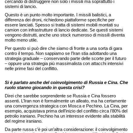
cercando di distruggere non solo i missili ma soprattutto i 
sistemi di lancio. 
Questo è un punto molto importante. I missili balistici, a 
differenza dei droni, richiedono piattaforme specifiche per 
essere lanciati. Spesso si tratta di sistemi mobili montati su 
camion con infrastrutture di lancio dedicate. Se questi sistemi 
vengono distrutti, anche uno stock numeroso di missili diventa 
molto meno utile. 
Per questo si può dire che siamo di fronte a una sorta di gara 
contro il tempo. Non sappiamo se l’Iran stia adottando una 
strategia graduale – conservando parte delle scorte per il futuro 
– oppure una strategia più massimalista con attacchi intensivi 
nelle prime fasi del conflitto. 
Si è parlato anche del coinvolgimento di Russia e Cina. Che 
ruolo stanno giocando in questa crisi?
Direi che sarebbe sorprendente se Russia e Cina fossero 
assenti. L’Iran non è formalmente un alleato, ma ha certamente 
una convergenza strategica con Mosca e Pechino. La Cina, per 
esempio, acquistava prima dell’inizio del conflitto circa l’80% del 
petrolio iraniano. Pechino ha un interesse evidente alla stabilità 
del regime iraniano. 
Da parte russa c’è poi un’altra considerazione: il coinvolgimento 