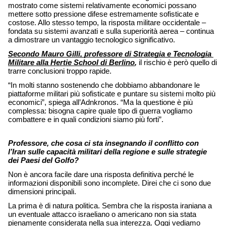
mostrato come sistemi relativamente economici possano 
mettere sotto pressione difese estremamente sofisticate e 
costose. Allo stesso tempo, la risposta militare occidentale – 
fondata su sistemi avanzati e sulla superiorità aerea – continua 
a dimostrare un vantaggio tecnologico significativo. 
Secondo Mauro Gilli, professore di Strategia e Tecnologia 
Militare alla Hertie School di Berlino
,
 il rischio è però quello di 
trarre conclusioni troppo rapide. 
“In molti stanno sostenendo che dobbiamo abbandonare le 
piattaforme militari più sofisticate e puntare su sistemi molto più 
economici”, spiega all’Adnkronos. “Ma la questione è più 
complessa: bisogna capire quale tipo di guerra vogliamo 
combattere e in quali condizioni siamo più forti”. 
Professore, che cosa ci sta insegnando il conflitto con 
l’Iran sulle capacità militari della regione e sulle strategie 
dei Paesi del Golfo?
Non è ancora facile dare una risposta definitiva perché le 
informazioni disponibili sono incomplete. Direi che ci sono due 
dimensioni principali. 
La prima è di natura politica. Sembra che la risposta iraniana a 
un eventuale attacco israeliano o americano non sia stata 
pienamente considerata nella sua interezza. Oggi vediamo 