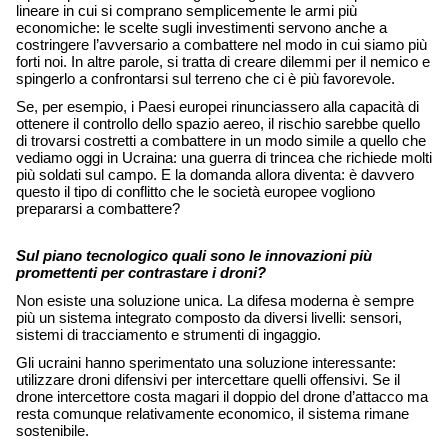
lineare in cui si comprano semplicemente le armi più 
economiche: le scelte sugli investimenti servono anche a 
costringere l’avversario a combattere nel modo in cui siamo più 
forti noi. In altre parole, si tratta di creare dilemmi per il nemico e 
spingerlo a confrontarsi sul terreno che ci è più favorevole. 
Se, per esempio, i Paesi europei rinunciassero alla capacità di 
ottenere il controllo dello spazio aereo, il rischio sarebbe quello 
di trovarsi costretti a combattere in un modo simile a quello che 
vediamo oggi in Ucraina: una guerra di trincea che richiede molti 
più soldati sul campo. E la domanda allora diventa: è davvero 
questo il tipo di conflitto che le società europee vogliono 
prepararsi a combattere? 
Sul piano tecnologico quali sono le innovazioni più 
promettenti per contrastare i droni?
Non esiste una soluzione unica. La difesa moderna è sempre 
più un sistema integrato composto da diversi livelli: sensori, 
sistemi di tracciamento e strumenti di ingaggio. 
Gli ucraini hanno sperimentato una soluzione interessante: 
utilizzare droni difensivi per intercettare quelli offensivi. Se il 
drone intercettore costa magari il doppio del drone d’attacco ma 
resta comunque relativamente economico, il sistema rimane 
sostenibile. 