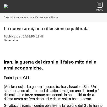
MENU
Casa
» Le nuove armi, una riflessione equilibrata
Le nuove armi, una riflessione equilibrata
Pubblicato su 14/03/PM 18:08
Da
azzena
Iran, la guerra dei droni e il falso mito delle 
armi economiche. 
Parla il prof. Gilli
(Adnkronos) – La guerra in corso tra Iran, Israele e Stati Uniti 
sta riportando al centro del dibattito strategico uno dei temi più 
delicati per le forze armate occidentali: la sostenibilità della 
difesa aerea nell’era dei droni e dei missili a basso costo. 
Gli attacchi iraniani contro obiettivi nella regione del Golfo hanno 