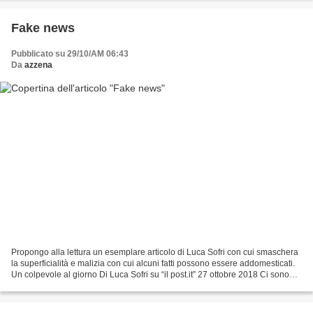
Fake news
Pubblicato su 29/10/AM 06:43
Da
azzena
Propongo alla lettura un esemplare articolo di Luca Sofri con cui smaschera
la superficialità e malizia con cui alcuni fatti possono essere addomesticati.
Un colpevole al giorno Di Luca Sofri su “il post.it” 27 ottobre 2018 Ci sono
due cose molto lontane...