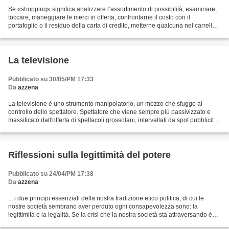
Se «shopping» significa analizzare l’assortimento di possibilità, esaminare,
toccare, maneggiare le merci in offerta, confrontarne il costo con il
portafoglio o il residuo della carta di credito, metterne qualcuna nel carrello e
lasciarne altre sugli...
La televisione
Pubblicato su 30/05/PM 17:33
Da
azzena
La televisione è uno strumento manipolatorio, un mezzo che sfugge al
controllo dello spettatore. Spettatore che viene sempre più passivizzato e
massificato dall'offerta di spettacoli grossolani, intervallati da spot pubblicitari
il cui scopo è quello...
Riflessioni sulla legittimità del potere
Pubblicato su 24/04/PM 17:38
Da
azzena
... i due principi essenziali della nostra tradizione etico politica, di cui le
nostre società sembrano aver perduto ogni consapevolezza sono: la
legittimità e la legalità. Se la crisi che la nostra società sta attraversando è
così profonda e grave, è...