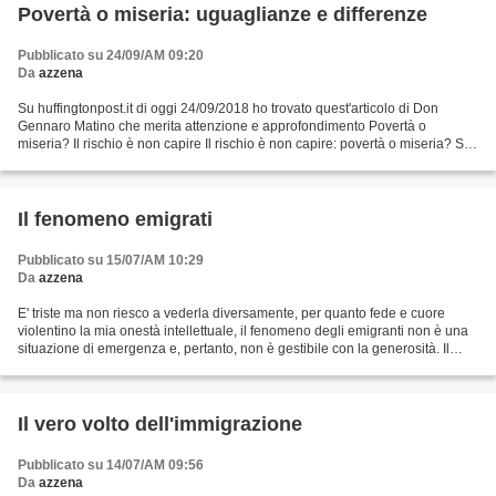
Povertà o miseria: uguaglianze e differenze
Pubblicato su 24/09/AM 09:20
Da
azzena
Su huffingtonpost.it di oggi 24/09/2018 ho trovato quest'articolo di Don
Gennaro Matino che merita attenzione e approfondimento Povertà o
miseria? Il rischio è non capire Il rischio è non capire: povertà o miseria? Si
fa per dire, tanto per parlare. Le...
Il fenomeno emigrati
Pubblicato su 15/07/AM 10:29
Da
azzena
E' triste ma non riesco a vederla diversamente, per quanto fede e cuore
violentino la mia onestà intellettuale, il fenomeno degli emigranti non è una
situazione di emergenza e, pertanto, non è gestibile con la generosità. Il
buonismo, dovunque si origini...
Il vero volto dell'immigrazione
Pubblicato su 14/07/AM 09:56
Da
azzena