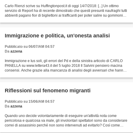
Carlo Rienzi scrive su Huffingtonpost.it di oggi 14/7/2018: [...] Un ottimo
servizio di Report ha di recente dimostrato che questi presunti naufraghi tutti
abbienti pagano fior di bigliettoni ai trafficanti per poter salire su gommoni
che sanno benissimo...
Immigrazione e politica, un'onesta analisi
Pubblicato su 06/07/AM 04:57
Da
azzena
Immigrazione e Ius soli, gli errori del Pd e della sinistra articolo di CARLO
PANELLA su www.lettera43.it del 5 luglio 2018 Il Salvini pensiero macina
consensi. Anche grazie alla mancanza di analisi degli avversari che hanno
ignorato la preoccupazione...
Riflessioni sul fenomeno migranti
Pubblicato su 15/06/AM 04:57
Da
azzena
Quando uno decide volontariamente di eseguire un'attività nota come
pericolosa e qualcosa va male, gli involontari spettatori sono da considerare
correi di assassinio perché non sono intervenuti ad evitarlo? Così come
bisognerebbe chiedersi se le normali...