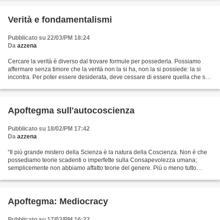
Verità e fondamentalismi
Pubblicato su 22/03/PM 18:24
Da
azzena
Cercare la verità è diverso dal trovare formule per possederla. Possiamo
affermare senza timore che la verità non la si ha, non la si possiede: la si
incontra. Per poter essere desiderata, deve cessare di essere quella che si
può possedere. (...) La verità...
Apoftegma sull'autocoscienza
Pubblicato su 18/02/PM 17:42
Da
azzena
“Il più grande mistero della Scienza è la natura della Coscienza. Non è che
possediamo teorie scadenti o imperfette sulla Consapevolezza umana;
semplicemente non abbiamo affatto teorie del genere. Più o meno tutto
quello che sappiamo della Coscienza è...
Apoftegma: Mediocracy
Pubblicato su 17/02/PM 16:22