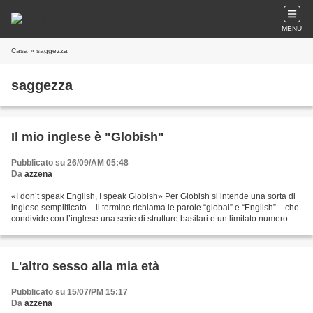
MENU
Casa
» saggezza
saggezza
Il mio inglese è "Globish"
Pubblicato su 26/09/AM 05:48
Da
azzena
«I don’t speak English, I speak Globish» Per Globish si intende una sorta di
inglese semplificato – il termine richiama le parole “global” e “English” – che
condivide con l’inglese una serie di strutture basilari e un limitato numero di
vocaboli: è l’inglese...
L'altro sesso alla mia età
Pubblicato su 15/07/PM 15:17
Da
azzena