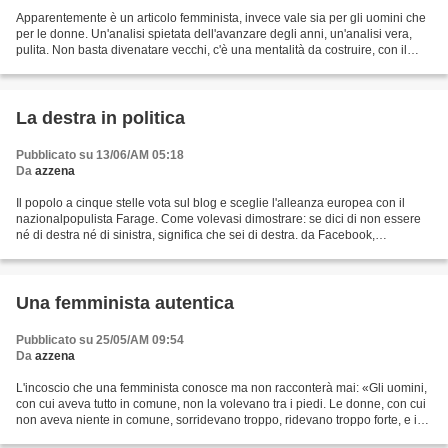
Apparentemente è un articolo femminista, invece vale sia per gli uomini che
per le donne. Un'analisi spietata dell'avanzare degli anni, un'analisi vera,
pulita. Non basta divenatare vecchi, c'è una mentalità da costruire, con il
coraggio del dolore. Non...
La destra in politica
Pubblicato su 13/06/AM 05:18
Da
azzena
Il popolo a cinque stelle vota sul blog e sceglie l'alleanza europea con il
nazionalpopulista Farage. Come volevasi dimostrare: se dici di non essere
né di destra né di sinistra, significa che sei di destra. da Facebook,
ScaricaBile
Una femminista autentica
Pubblicato su 25/05/AM 09:54
Da
azzena
L'incoscio che una femminista conosce ma non racconterà mai: «Gli uomini,
con cui aveva tutto in comune, non la volevano tra i piedi. Le donne, con cui
non aveva niente in comune, sorridevano troppo, ridevano troppo forte, e in
generale le ricordavano...