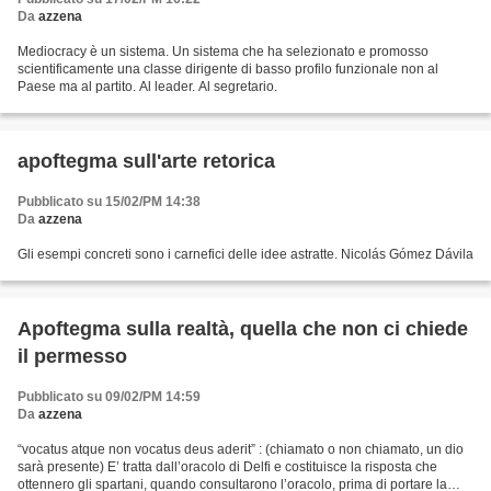
Da
azzena
Mediocracy è un sistema. Un sistema che ha selezionato e promosso
scientificamente una classe dirigente di basso profilo funzionale non al
Paese ma al partito. Al leader. Al segretario.
apoftegma sull'arte retorica
Pubblicato su 15/02/PM 14:38
Da
azzena
Gli esempi concreti sono i carnefici delle idee astratte. Nicolás Gómez Dávila
Apoftegma sulla realtà, quella che non ci chiede
il permesso
Pubblicato su 09/02/PM 14:59
Da
azzena
“vocatus atque non vocatus deus aderit” : (chiamato o non chiamato, un dio
sarà presente) E’ tratta dall’oracolo di Delfi e costituisce la risposta che
ottennero gli spartani, quando consultarono l’oracolo, prima di portare la