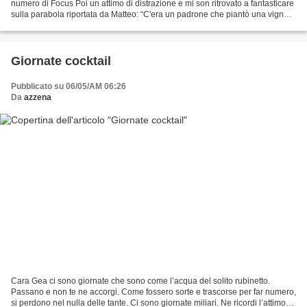
numero di Focus Poi un attimo di distrazione e mi son ritrovato a fantasticare
sulla parabola riportata da Matteo: “C'era un padrone che piantò una vigna e
la circondò con una siepe,...
Giornate cocktail
Pubblicato su 06/05/AM 06:26
Da
azzena
Cara Gea ci sono giornate che sono come l’acqua del solito rubinetto.
Passano e non te ne accorgi. Come fossero sorte e trascorse per far numero,
si perdono nel nulla delle tante. Ci sono giornate miliari. Ne ricordi l’attimo