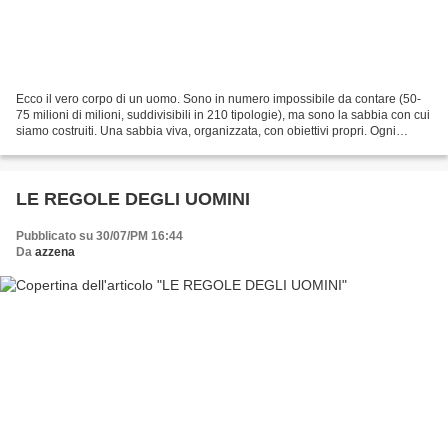
Ecco il vero corpo di un uomo. Sono in numero impossibile da contare (50-
75 milioni di milioni, suddivisibili in 210 tipologie), ma sono la sabbia con cui
siamo costruiti. Una sabbia viva, organizzata, con obiettivi propri. Ogni
singola cellula ha tutto:...
LE REGOLE DEGLI UOMINI
Pubblicato su 30/07/PM 16:44
Da
azzena