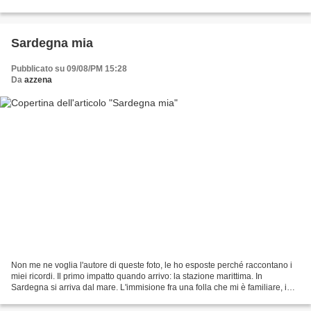
cruciale, e di quell’attimo...
Sardegna mia
Pubblicato su 09/08/PM 15:28
Da
azzena
Non me ne voglia l'autore di queste foto, le ho esposte perché raccontano i
miei ricordi. Il primo impatto quando arrivo: la stazione marittima. In
Sardegna si arriva dal mare. L'immisione fra una folla che mi è familiare, i
sardi qui, finalmente, sono...