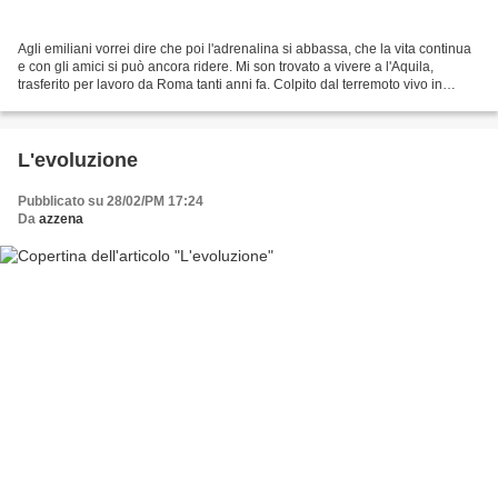
Agli emiliani vorrei dire che poi l'adrenalina si abbassa, che la vita continua
e con gli amici si può ancora ridere. Mi son trovato a vivere a l'Aquila,
trasferito per lavoro da Roma tanti anni fa. Colpito dal terremoto vivo in
neanche 60 mq, sfollato...
L'evoluzione
Pubblicato su 28/02/PM 17:24
Da
azzena