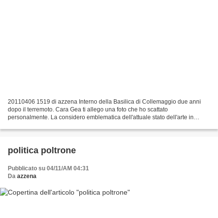
20110406 1519 di azzena Interno della Basilica di Collemaggio due anni
dopo il terremoto. Cara Gea ti allego una foto che ho scattato
personalmente. La considero emblematica dell'attuale stato dell'arte in
l'Aquila post-terremoto. Se ben osservata credo...
politica poltrone
Pubblicato su 04/11/AM 04:31
Da
azzena