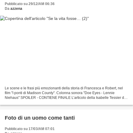
Pubblicato su 29/12/AM 06:36
Da
azzena
Le scene e le frasi più emozionanti della storia di Francesca e Robert, nel
film "I ponti di Madison County". Colonna sonora "Doe Eyes - Lennie
Niehaus" SPOILER - CONTIENE FINALE L’articolo della Isabelle Tessier di
cui ieri ho fissato memoria, m’ha ricordato...
Foto di un uomo come tanti
Pubblicato su 17/03/AM 07:01