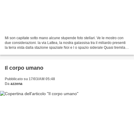
Mi son capitate sotto mano alcune stupende foto stellari. Ve le mostro con
due considerazioni. la via Lattea, la nostra galassisa tra il miliardo presenti
la terra vista dalla stazione spaziale Noi e l o spazio siderale Quasi tremila
anni fa, un poeta...
Il corpo umano
Pubblicato su 17/03/AM 05:48
Da
azzena