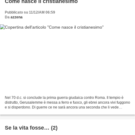
Come nasce il cristianesimo
Pubblicato su 11/12/AM 06:59
Da
azzena
Nel 70 d.c. si conclude la prima guerra giudaica contro Roma. Il tempio è
distrutto, Gerusalemme è messa a ferro e fuoco, gli ebrei ancora vivi fuggono
e si disperdono. Di guerre ce ne sarà ancora una seconda che li vede
ancora perdenti. Poi resisteranno...
Se la vita fosse… (2)