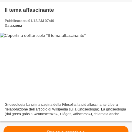
Il tema affascinante
Pubblicato su 01/12/AM 07:40
Da
azzena
Gnoseologia La prima pagina della Filosofia, la più affascinante Libera
rielaborazione dell’articolo di Wikipedia sulla Gnoseologia). La gnoseologia
(dal greco gnòsis, «conoscenza», + lògos, «discorso»), chiamata anche
teoria della conoscenza, è quella...
Pagina successiva >