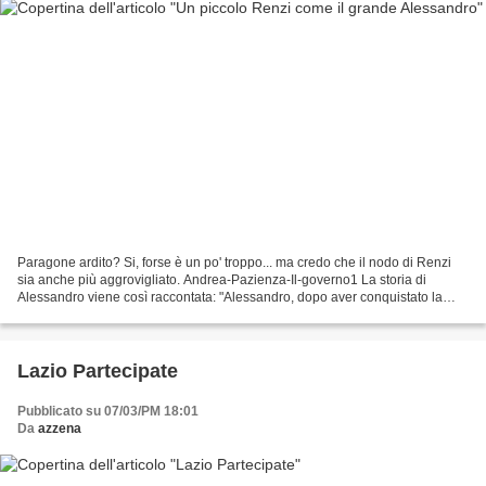
Paragone ardito? Si, forse è un po' troppo... ma credo che il nodo di Renzi
sia anche più aggrovigliato. Andrea-Pazienza-Il-governo1 La storia di
Alessandro viene così raccontata: "Alessandro, dopo aver conquistato la
città, fece il suo ingresso nel tempio...
Lazio Partecipate
Pubblicato su 07/03/PM 18:01
Da
azzena