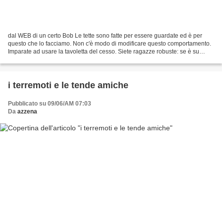
dal WEB di un certo Bob Le tette sono fatte per essere guardate ed è per
questo che lo facciamo. Non c'è modo di modificare questo comportamento.
Imparate ad usare la tavoletta del cesso. Siete ragazze robuste: se è su
tiratela giù. A noi serve su, a...
i terremoti e le tende amiche
Pubblicato su 09/06/AM 07:03
Da
azzena