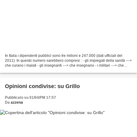
In Italia i dipendenti pubblici sono tre milioni e 247.000 (dati ufficiali del
2011). In questo numero sarebbero compresi : - gli impiegati della sanità --->
che curano i malati - gli insegnanti ---> che insegnano - i militari ---> che
difendono - le...
Opinioni condivise: su Grillo
Pubblicato su 01/04/PM 17:57
Da
azzena