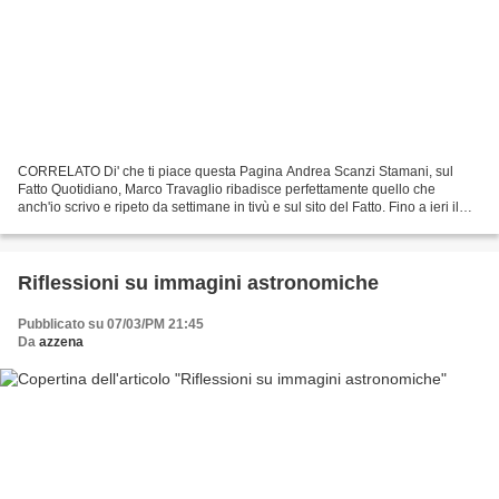
CORRELATO Di' che ti piace questa Pagina Andrea Scanzi Stamani, sul
Fatto Quotidiano, Marco Travaglio ribadisce perfettamente quello che
anch'io scrivo e ripeto da settimane in tivù e sul sito del Fatto. Fino a ieri il
Movimento 5 Stelle aveva (al netto...
Riflessioni su immagini astronomiche
Pubblicato su 07/03/PM 21:45
Da
azzena