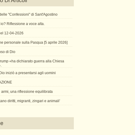
 Di Articoli
X delle "Confessioni" di Sant'Agostino
io? Riflessione a voce alta.
 del 12-04-2026
ne personale sulla Pasqua [5 aprile 2026]
so di Dio
rump «ha dichiarato guerra alla Chiesa
».
o iniziò a presentarsi agli uomini
AZIONE
armi, una riflessione equilibrata
tano diritti, migranti, zingari e animali'
ne