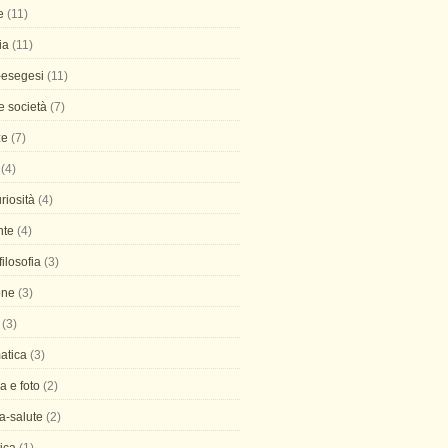
e
(11)
ia
(11)
-esegesi
(11)
 e società
(7)
ze
(7)
(4)
uriosità
(4)
nte
(4)
 filosofia
(3)
one
(3)
(3)
atica
(3)
ia e foto
(2)
a-salute
(2)