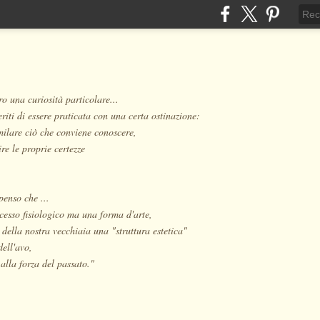
o una curiosità particolare...
eriti di essere praticata con una certa ostinazione:
milare ciò che conviene conoscere,
re le proprie certezze
penso che ...
cesso fisiologico ma una forma d'arte,
 della nostra vecchiaia una "struttura estetica"
dell'avo,
alla forza del passato."