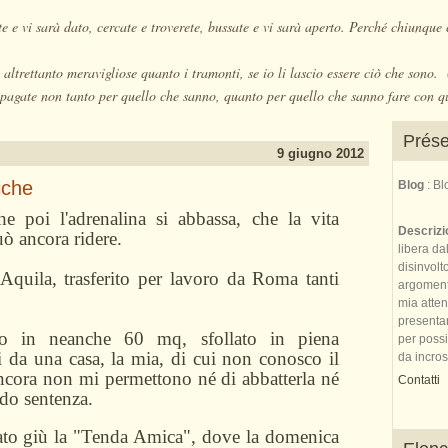
e e vi sarà dato, cercate e troverete, bussate e vi sarà aperto. Perché chiunque 
altrettanto meravigliose quanto i tramonti, se io li lascio essere ciò che sono
pagate non tanto per quello che sanno, quanto per quello che sanno fare con q
Prése
9 giugno 2012
iche
Blog
: B
he poi l'adrenalina si abbassa, che la vita
Descriz
uò ancora ridere.
libera da
disinvolt
Aquila, trasferito per lavoro da Roma tanti
argomenti 
mia atte
presenta
vo in neanche 60 mq, sfollato in piena
per possi
 da una casa, la mia, di cui non conosco il
da incrost
ancora non mi permettono né di abbatterla né
Contatti
endo sentenza.
ato giù la "Tenda Amica", dove la domenica