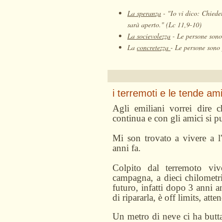
La speranza
-
"Io vi dico: Chiedet
sarà aperto." (Lc 11,9-10)
La socievolezza
-
Le persone sono 
La
concretezza
-
Le persone sono 
i terremoti e le tende am
Agli emiliani vorrei dire c
continua e con gli amici si p
Mi son trovato a vivere a l'
anni fa.
Colpito dal terremoto vi
campagna, a dieci chilometri
futuro, infatti dopo 3 anni 
di ripararla, è off limits, att
Un metro di neve ci ha butt