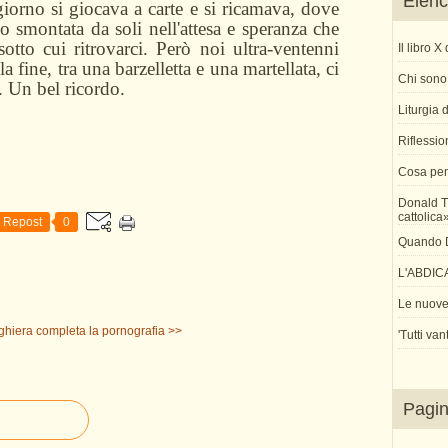
Elenco
iorno si giocava a carte e si ricamava, dove
 smontata da soli nell'attesa e speranza che
sotto cui ritrovarci. Però noi ultra-ventenni
Il libro 
a fine, tra una barzelletta e una martellata, ci
Chi sono 
 Un bel ricordo.
Liturgia
Riflessio
Cosa pen
Donald T
cattolica
Repost
0
Quando Di
L'ABDIC
Le nuove 
ghiera completa
la pornografia >>
'Tutti van
Pagi