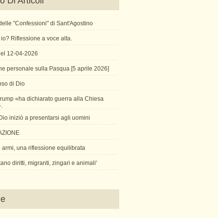
 Di Articoli
X delle "Confessioni" di Sant'Agostino
io? Riflessione a voce alta.
 del 12-04-2026
ne personale sulla Pasqua [5 aprile 2026]
so di Dio
rump «ha dichiarato guerra alla Chiesa
».
o iniziò a presentarsi agli uomini
AZIONE
armi, una riflessione equilibrata
tano diritti, migranti, zingari e animali'
ne