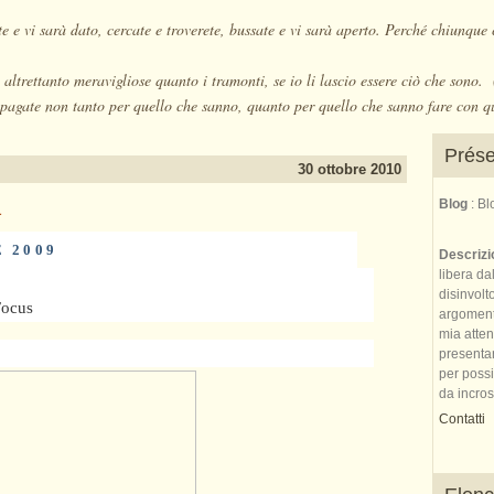
e e vi sarà dato, cercate e troverete, bussate e vi sarà aperto. Perché chiunque 
altrettanto meravigliose quanto i tramonti, se io li lascio essere ciò che sono
pagate non tanto per quello che sanno, quanto per quello che sanno fare con q
Prése
30 ottobre 2010
a
Blog
: B
 2009
Descriz
libera da
disinvolt
Focus
argomenti 
mia atte
presenta
per possi
da incrost
Contatti