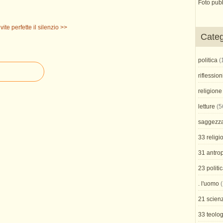
Foto pub
vite perfette
il silenzio >>
Categ
politica
(
riflession
religione
letture
(5
saggezz
33 religi
31 antro
23 politi
. l'uomo
(
21 scienz
33 teolog