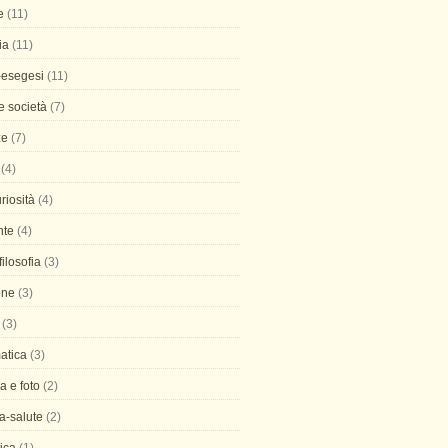
e
(11)
ia
(11)
-esegesi
(11)
 e società
(7)
ze
(7)
(4)
uriosità
(4)
nte
(4)
 filosofia
(3)
one
(3)
(3)
atica
(3)
ia e foto
(2)
a-salute
(2)