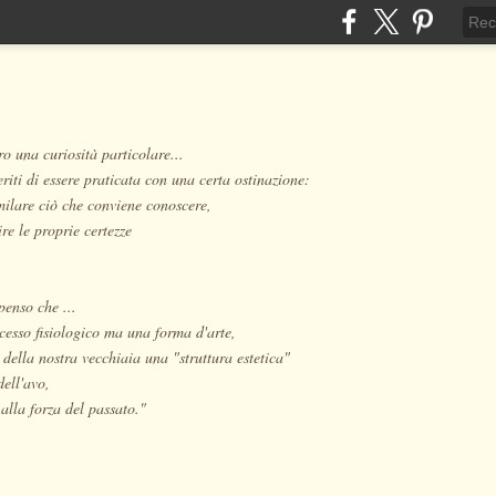
o una curiosità particolare...
eriti di essere praticata con una certa ostinazione:
milare ciò che conviene conoscere,
re le proprie certezze
penso che ...
cesso fisiologico ma una forma d'arte,
 della nostra vecchiaia una "struttura estetica"
dell'avo,
alla forza del passato."