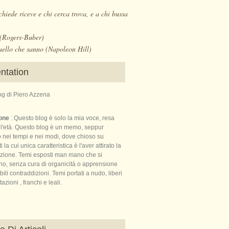
chiede riceve e chi cerca trova, e a chi bussa
. (Rogers-Buber)
uello che sanno (Napoleon Hill)
ntation
log di Piero Azzena
ione
: Questo blog è solo la mia voce, resa
ll'età. Questo blog è un memo, seppur
o nei tempi e nei modi, dove chioso su
la cui unica caratteristica è l'aver attirato la
nzione. Temi esposti man mano che si
no, senza cura di organicità o apprensione
bili contraddizioni. Temi portati a nudo, liberi
azioni , franchi e leali.