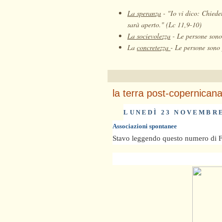
La speranza
-
"Io vi dico: Chiedet
sarà aperto." (Lc 11,9-10)
La socievolezza
-
Le persone sono 
La
concretezza
-
Le persone sono 
la terra post-copernican
LUNEDÌ 23 NOVEMBRE
Associazioni spontanee
Stavo leggendo questo numero di 