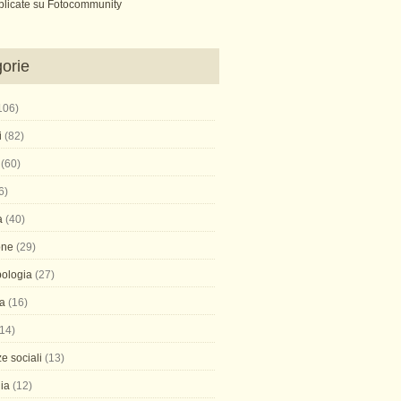
blicate su Fotocommunity
orie
106)
i
(82)
(60)
6)
a
(40)
one
(29)
pologia
(27)
ca
(16)
14)
e sociali
(13)
ia
(12)