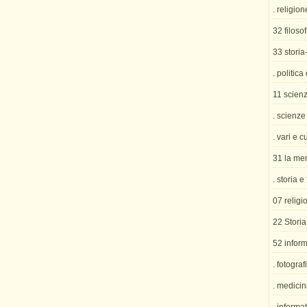
. religion
32 filosof
33 storia
. politica
11 scien
. scienze
. vari e c
31 la me
. storia e
07 religi
22 Storia
52 inform
. fotograf
. medicin