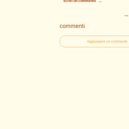
scrivi un commento
…
<< 
commenti
Aggiungere un commento