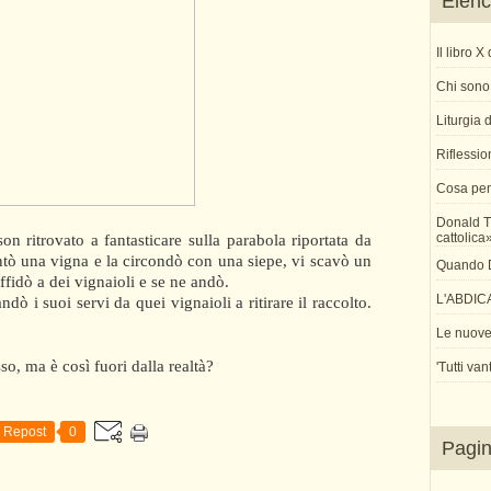
Elenco
Il libro 
Chi sono 
Liturgia
Riflessio
Cosa pen
Donald T
on ritrovato a fantasticare sulla parabola riportata da
cattolica
tò una vigna e la circondò con una siepe, vi scavò un
Quando Di
affidò a dei vignaioli e se ne andò.
L'ABDIC
dò i suoi servi da quei vignaioli a ritirare il raccolto.
Le nuove 
o, ma è così fuori dalla realtà?
'Tutti van
Repost
0
Pagi