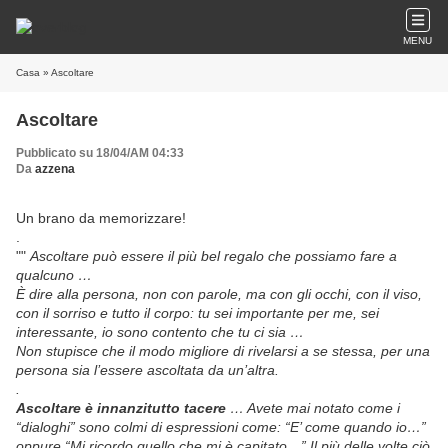
MENU
Casa
» Ascoltare
Ascoltare
Pubblicato su 18/04/AM 04:33
Da
azzena
Un brano da memorizzare!
.
""
Ascoltare può essere il più bel regalo che possiamo fare a
qualcuno …
È dire alla persona, non con parole, ma con gli occhi, con il viso,
con il sorriso e tutto il corpo: tu sei importante per me, sei
interessante, io sono contento che tu ci sia …
Non stupisce che il modo migliore di rivelarsi a se stessa, per una
persona sia l’essere ascoltata da un’altra.
.
Ascoltare è innanzitutto tacere
…
Avete mai notato come i
“dialoghi” sono colmi di espressioni come: “E’ come quando io…”
oppure “Mi ricordo quello che mi è capitato…” Il più delle volte ciò