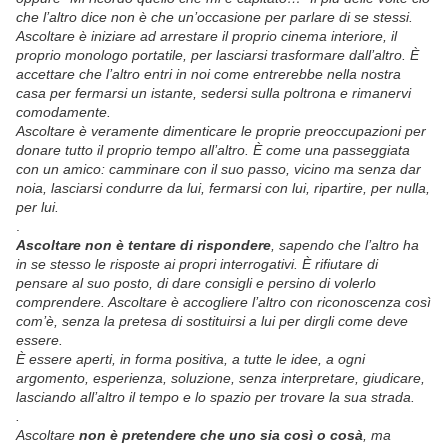
che l’altro dice non è che un’occasione per parlare di se stessi.
Ascoltare è iniziare ad arrestare il proprio cinema interiore, il
proprio monologo portatile, per lasciarsi trasformare dall’altro. È
accettare che l’altro entri in noi come entrerebbe nella nostra
casa per fermarsi un istante, sedersi sulla poltrona e rimanervi
comodamente.
Ascoltare è veramente dimenticare le proprie preoccupazioni per
donare tutto il proprio tempo all’altro. È come una passeggiata
con un amico: camminare con il suo passo, vicino ma senza dar
noia, lasciarsi condurre da lui, fermarsi con lui, ripartire, per nulla,
per lui.
.
Ascoltare non è tentare di rispondere
, sapendo che l’altro ha
in se stesso le risposte ai propri interrogativi. È rifiutare di
pensare al suo posto, di dare consigli e persino di volerlo
comprendere. Ascoltare è accogliere l’altro con riconoscenza così
com’è, senza la pretesa di sostituirsi a lui per dirgli come deve
essere.
È essere aperti, in forma positiva, a tutte le idee, a ogni
argomento, esperienza, soluzione, senza interpretare, giudicare,
lasciando all’altro il tempo e lo spazio per trovare la sua strada.
.
Ascoltare
non è pretendere che uno sia così o cosà
, ma