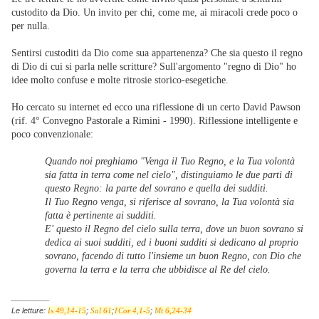
custodito da Dio. Un invito per chi, come me, ai miracoli crede poco o
per nulla.
Sentirsi custoditi da Dio come sua appartenenza? Che sia questo il regno
di Dio di cui si parla nelle scritture? Sull'argomento "regno di Dio" ho
idee molto confuse e molte ritrosie storico-esegetiche.
Ho cercato su internet ed ecco una riflessione di un certo David Pawson
(rif. 4° Convegno Pastorale a Rimini - 1990). Riflessione intelligente e
poco convenzionale:
Quando noi preghiamo "Venga il Tuo Regno, e la Tua volontà
sia fatta in terra come nel cielo", distinguiamo le due parti di
questo Regno: la parte del sovrano e quella dei sudditi.
Il Tuo Regno venga, si riferisce al sovrano, la Tua volontà sia
fatta è pertinente ai sudditi.
E' questo il Regno del cielo sulla terra, dove un buon sovrano si
dedica ai suoi sudditi, ed i buoni sudditi si dedicano al proprio
sovrano, facendo di tutto l'insieme un buon Regno, con Dio che
governa la terra e la terra che ubbidisce al Re del cielo.
_________
Le letture:
;
;
;
Is 49,14-15
Sal 61
1Cor 4,1-5
Mt 6,24-34