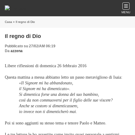
MENU
Casa
» Il regno di Dio
Il regno di Dio
Pubblicato su 27/02/AM 06:19
Da
azzena
Libere riflessioni di d
omenica 26 febbraio 2016
Questa mattina a messa abbiamo letto un passo meraviglioso di Isaia:
«Il Signore mi ha abbandonato,
il Signore mi ha dimenticato».
Si dimentica forse una donna del suo bambino,
così da non commuoversi per il figlio delle sue viscere?
Anche se costoro si dimenticassero,
io invece non ti dimenticherò mai.
Poi si sono aggiunti su stesso tema e tenore Paolo e Matteo.
Le tre letture le ho avvertite come invito quasi personale a sentirmi