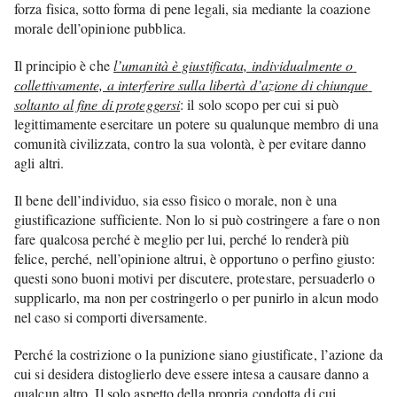
forza fisica, sotto forma di pene legali, sia mediante la coazione 
morale dell’opinione pubblica. 
Il principio è che 
l’umanità è giustificata, individualmente o 
collettivamente, a interferire sulla libertà d’azione di chiunque 
soltanto al fine di proteggersi
: il solo scopo per cui si può 
legittimamente esercitare un potere su qualunque membro di una 
comunità civilizzata, contro la sua volontà, è per evitare danno 
agli altri. 
Il bene dell’individuo, sia esso fisico o morale, non è una 
giustificazione sufficiente. Non lo si può costringere a fare o non 
fare qualcosa perché è meglio per lui, perché lo renderà più 
felice, perché, nell’opinione altrui, è opportuno o perfino giusto: 
questi sono buoni motivi per discutere, protestare, persuaderlo o 
supplicarlo, ma non per costringerlo o per punirlo in alcun modo 
nel caso si comporti diversamente. 
Perché la costrizione o la punizione siano giustificate, l’azione da 
cui si desidera distoglierlo deve essere intesa a causare danno a 
qualcun altro. Il solo aspetto della propria condotta di cui 