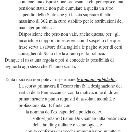
contiene una disposizione sacrosanta: chi percepisce una
pensione statale non può cumulare a quella un altro
stipendio dello Stato che gli faccia superare il tetto
massimo di 302 mila euro stabilito per le retribuzioni dei
.
manager pubblici
Disposizione che però non vale, anche questa, per «gli
incarichi e i rapporti in essere»: con il sospetto che questa
frase serva a salvare dalla tagliola le paghe super di certi
.
consiglieri di Stato che lavorano per la politica
Dunque si fissa una regola e poi si concede la possibilità di
.
aggirarla agli stessi che l’hanno scritta
.
Tanta ipocrisia non poteva risparmiare
le nomine pubbliche
La scorsa primavera il Tesoro rinviò la designazione dei
vertici della Finmeccanica con la motivazione di dover
prima mettere a punto requisiti di assoluta moralità e
.
professionalità
È finita con
la nomina dell’ex capo della polizia ed ex
sottosegretario Gianni De Gennaro alla presidenza
della holding militare e tecnologica, e
con la conferma dei vecchi amministratori in tutte le