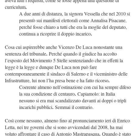
aveva tutti i requisiti, come se fosse appena una questione di
.
curriculum
A due anni di distanza, la signora Vessella che nel 2010 si
presentò sui manifesti elettorali come Annalisa Pisacane,
perché fosse chiaro a tutti che era la moglie del deputato,
.
continua a ricoprire il doppio incarico
Cosa cui aspirerebbe anche Vicenzo De Luca nonostante una
.
sentenza del tribunale
Perché quando il giudice ha accolto
l’esposto del Movimento 5 Stelle sentenziando che in effetti la
legge è la legge e dunque De Luca non può fare
contemporaneamente il sindaco di Salerno e il viceministro delle
.
Infrastrutture, lui non l’ha presa bene e ha fatto ricorso
Coerente almeno nell’ostinazione con cui ha sempre difeso
.
la sua condizione di centauro
Capiamolo: in Italia
nessuno si era mai scandalizzato davanti ai doppi o tripli
.
incarichi pubblici
Semmai il contrario.
Così come nessuno, almeno fino al pronunciamento ieri di Enrico
Letta, nei tre governi che si sono avvicendati dal 2008, ha mai
.
voluto affrontare il caso di Antonio Mastrapasqua
Quando è stato