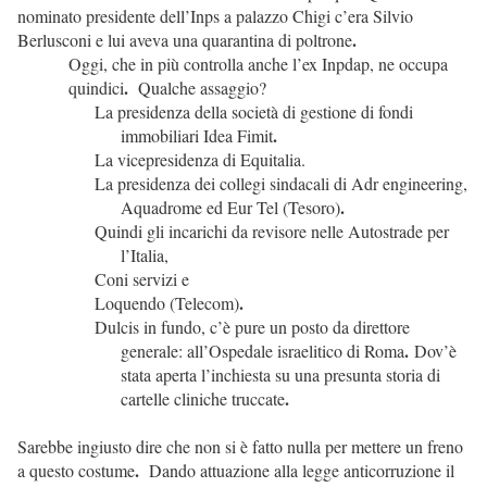
nominato presidente dell’Inps a palazzo Chigi c’era Silvio
.
Berlusconi e lui aveva una quarantina di poltrone
Oggi, che in più controlla anche l’ex Inpdap, ne occupa
.
quindici
Qualche assaggio?
La presidenza della società di gestione di fondi
.
immobiliari Idea Fimit
La vicepresidenza di Equitalia.
La presidenza dei collegi sindacali di Adr engineering,
.
Aquadrome ed Eur Tel (Tesoro)
Quindi gli incarichi da revisore nelle Autostrade per
l’Italia,
Coni servizi e
.
Loquendo (Telecom)
Dulcis in fundo, c’è pure un posto da direttore
.
generale: all’Ospedale israelitico di Roma
Dov’è
stata aperta l’inchiesta su una presunta storia di
.
cartelle cliniche truccate
Sarebbe ingiusto dire che non si è fatto nulla per mettere un freno
.
a questo costume
Dando attuazione alla legge anticorruzione il