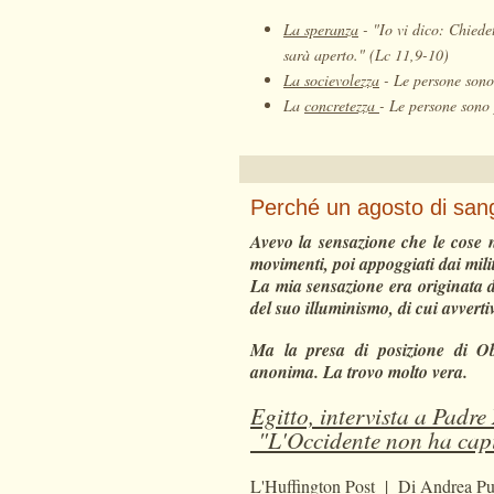
La speranza
-
"Io vi dico: Chiedet
sarà aperto." (Lc 11,9-10)
La socievolezza
-
Le persone sono 
La
concretezza
-
Le persone sono 
Perché un agosto di sang
Avevo la sensazione che le cose 
movimenti, poi appoggiati dai mili
La mia sensazione era originata d
del suo illuminismo, di cui avvert
Ma la presa di posizione di 
anonima. La trovo molto vera.
Egitto, intervista a Padre
"L'Occidente non ha capit
L'Huffington Post | Di Andrea Pur