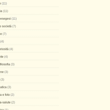
e
(11)
ia
(11)
-esegesi
(11)
 e società
(7)
ze
(7)
(4)
uriosità
(4)
nte
(4)
 filosofia
(3)
one
(3)
(3)
atica
(3)
ia e foto
(2)
a-salute
(2)