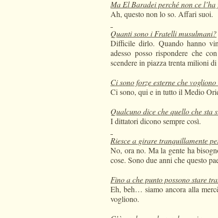
Ma El Baradei perché non ce l’ha 
Ah, questo non lo so. Affari suoi.
Quanti sono i Fratelli musulmani?
Difficile dirlo. Quando hanno vin
adesso posso rispondere che con l
scendere in piazza trenta milioni di
Ci sono forze esterne che vogliono 
Ci sono, qui e in tutto il Medio Ori
Qualcuno dice che quello che sta s
I dittatori dicono sempre così.
Riesce a girare tranquillamente pe
No, ora no. Ma la gente ha bisogno 
cose. Sono due anni che questo pae
Fino a che punto possono stare tran
Eh, beh… siamo ancora alla mercè
vogliono.