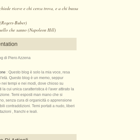
chiede riceve e chi cerca trova, e a chi bussa
. (Rogers-Buber)
uello che sanno (Napoleon Hill)
ntation
log di Piero Azzena
ione
: Questo blog è solo la mia voce, resa
ll'età. Questo blog è un memo, seppur
o nei tempi e nei modi, dove chioso su
la cui unica caratteristica è l'aver attirato la
nzione. Temi esposti man mano che si
no, senza cura di organicità o apprensione
bili contraddizioni. Temi portati a nudo, liberi
azioni , franchi e leali.