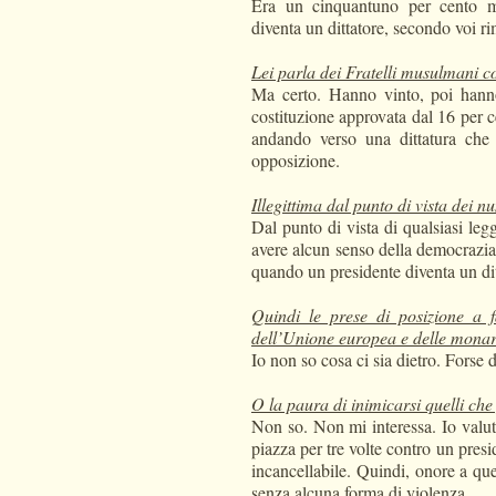
Era un cinquantuno per cento m
diventa un dittatore, secondo voi r
Lei parla dei Fratelli musulmani 
Ma certo. Hanno vinto, poi hanno
costituzione approvata dal 16 per ce
andando verso una dittatura che 
opposizione.
Illegittima dal punto di vista dei 
Dal punto di vista di qualsiasi le
avere alcun senso della democrazia,
quando un presidente diventa un dit
Quindi le prese di posizione a 
dell’Unione europea e delle monarc
Io non so cosa ci sia dietro. Forse d
O la paura di inimicarsi quelli ch
Non so. Non mi interessa. Io valuto
piazza per tre volte contro un presi
incancellabile. Quindi, onore a qu
senza alcuna forma di violenza.