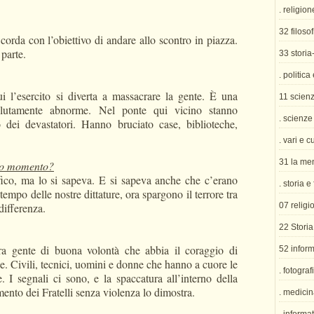
. religion
32 filosof
 corda con l’obiettivo di andare allo scontro in piazza.
 parte.
33 storia
. politica
 l’esercito si diverta a massacrare la gente. È una
11 scien
solutamente abnorme. Nel ponte qui vicino stanno
. scienze
 dei devastatori. Hanno bruciato case, biblioteche,
. vari e c
31 la me
sto momento?
co, ma lo si sapeva. E si sapeva anche che c’erano
. storia e
empo delle nostre dittature, ora spargono il terrore tra
differenza.
07 religi
22 Storia
ra gente di buona volontà che abbia il coraggio di
52 inform
e. Civili, tecnici, uomini e donne che hanno a cuore le
. fotograf
. I segnali ci sono, e la spaccatura all’interno della
mento dei Fratelli senza violenza lo dimostra.
. medicin