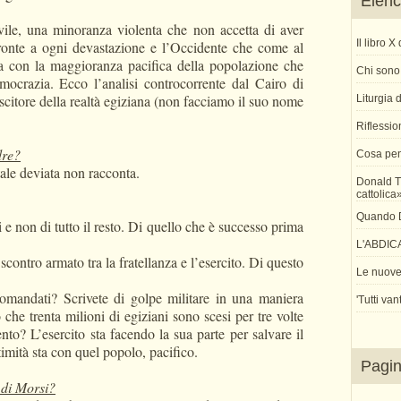
Elenco
vile, una minoranza violenta che non accetta di aver
Il libro 
ronte a ogni devastazione e l’Occidente che come al
ra con la maggioranza pacifica della popolazione che
Chi sono 
mocrazia. Ecco l’analisi controcorrente dal Cairo di
citore della realtà egiziana (non facciamo il suo nome
Liturgia
Riflessio
dre?
Cosa pen
ale deviata non racconta.
Donald T
cattolica
Quando Di
 e non di tutto il resto. Di quello che è successo prima
L'ABDIC
contro armato tra la fratellanza e l’esercito. Di questo
Le nuove 
omandati? Scrivete di golpe militare in una maniera
'Tutti van
 che trenta milioni di egiziani sono scesi per tre volte
to? L’esercito sta facendo la sua parte per salvare il
timità sta con quel popolo, pacifico.
Pagi
 di Morsi?