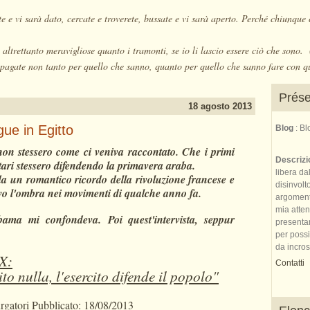
e e vi sarà dato, cercate e troverete, bussate e vi sarà aperto. Perché chiunque 
altrettanto meravigliose quanto i tramonti, se io li lascio essere ciò che sono
pagate non tanto per quello che sanno, quanto per quello che sanno fare con q
Prése
18 agosto 2013
ue in Egitto
Blog
: B
non stessero come ci veniva raccontato. Che i primi
Descriz
tari stessero difendendo la primavera araba.
libera da
a un romantico ricordo della rivoluzione francese e
disinvolt
ivo l'ombra nei movimenti di qualche anno fa.
argomenti 
mia atte
Obama mi confondeva.
Poi quest'intervista, seppur
presenta
per possi
da incrost
 X:
Contatti
o nulla, l'esercito difende il popolo"
gatori Pubblicato: 18/08/2013