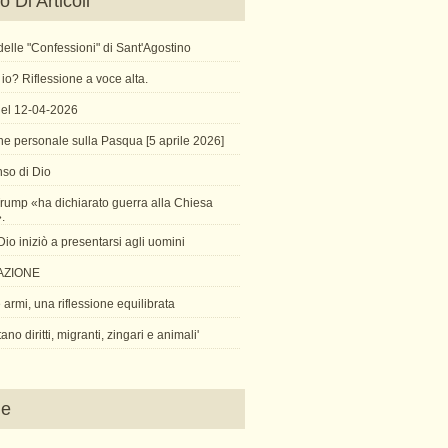
 Di Articoli
X delle "Confessioni" di Sant'Agostino
io? Riflessione a voce alta.
 del 12-04-2026
ne personale sulla Pasqua [5 aprile 2026]
so di Dio
rump «ha dichiarato guerra alla Chiesa
».
o iniziò a presentarsi agli uomini
AZIONE
armi, una riflessione equilibrata
tano diritti, migranti, zingari e animali'
ne