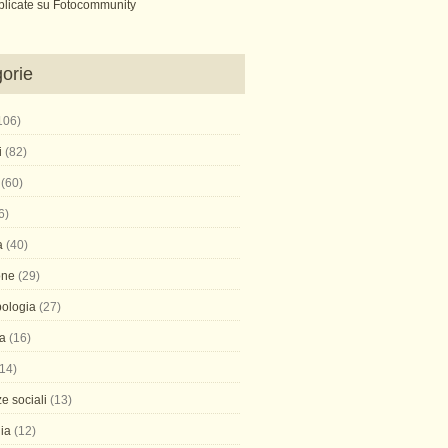
blicate su Fotocommunity
orie
106)
i
(82)
(60)
6)
a
(40)
one
(29)
pologia
(27)
ca
(16)
14)
e sociali
(13)
ia
(12)