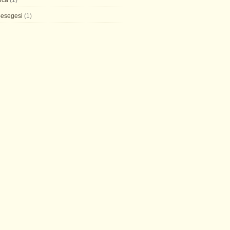
tica
(1)
-esegesi
(1)