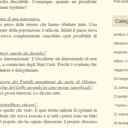
olto discutibile. Comunque, quando un presidente
Foto pub
imane legittimo?
come di una minoranza.
Categ
 preso delle misure che hanno ribaltato tutto. Una
nto della popolazione è ridicola. Infatti il paese stava
aveva completamente cancellato ogni possibilità di
politica
(
riflession
numeri, questo sta dicendo?
religione
gge internazionale. L’Occidente sta dimostrando di non
letture
(5
 a cominciare dagli Stati Uniti. Perché è evidente che
tatore è delegittimato.
saggezz
33 religi
favore dei Fratelli musulmani da parte di Obama,
hie del Golfo secondo lei sono mosse superficiali?
31 antro
ei grossi interessi. Lo dicono tutti.
23 politi
e potrebbero vincere?
. l'uomo
(
 quello che vedo. E quei trenta milioni di egiziani in
21 scienz
dente che aveva avocato a sé tutti i poteri sono un fatto
el popolo che ha saputo dimostrare il proprio dissenso
33 teolog