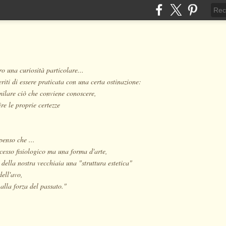
o una curiosità particolare...
eriti di essere praticata con una certa ostinazione:
milare ciò che conviene conoscere,
re le proprie certezze
penso che ...
cesso fisiologico ma una forma d'arte,
 della nostra vecchiaia una "struttura estetica"
dell'avo,
alla forza del passato."