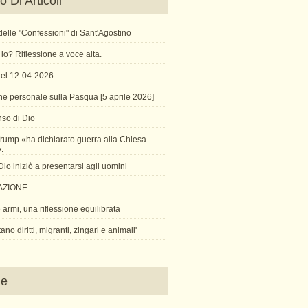
 Di Articoli
X delle "Confessioni" di Sant'Agostino
io? Riflessione a voce alta.
 del 12-04-2026
ne personale sulla Pasqua [5 aprile 2026]
so di Dio
rump «ha dichiarato guerra alla Chiesa
».
o iniziò a presentarsi agli uomini
AZIONE
armi, una riflessione equilibrata
tano diritti, migranti, zingari e animali'
ne