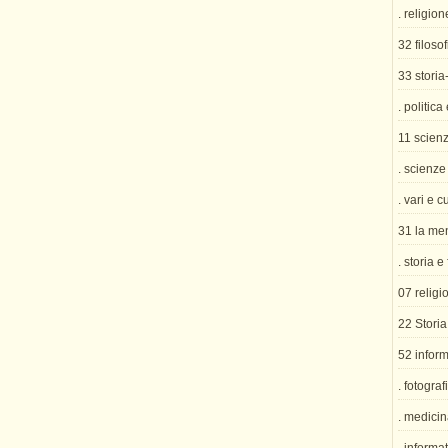
. religion
32 filosof
33 storia
. politica
11 scien
. scienze
. vari e c
31 la me
. storia e
07 religi
22 Storia
52 inform
. fotograf
. medicin