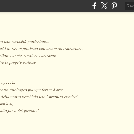
o una curiosità particolare...
eriti di essere praticata con una certa ostinazione:
milare ciò che conviene conoscere,
re le proprie certezze
penso che ...
cesso fisiologico ma una forma d'arte,
 della nostra vecchiaia una "struttura estetica"
dell'avo,
alla forza del passato."