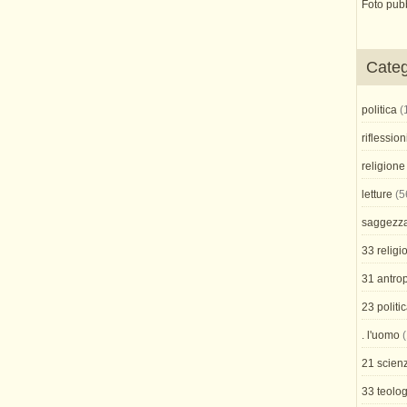
Foto pub
Categ
politica
(
riflession
religione
letture
(5
saggezz
33 religi
31 antro
23 politi
. l'uomo
(
21 scienz
33 teolog