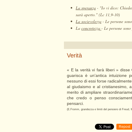
La speranza
-
"Io vi dico: Chiedet
sarà aperto." (Lc 11,9-10)
La socievolezza
-
Le persone sono 
La
concretezza
-
Le persone sono 
Verità
« E la verità vi farà liberi » diss
guarisca è un'antica intuizione 
nessuno di essi forse radicalmen
al giudaismo e al cristianesimo, 
merito di ampliare straordinariamen
che credo o penso consciament
pensarci.
(E.Fromm, grandezza e limiti del pensiero di Freud, 
Repost