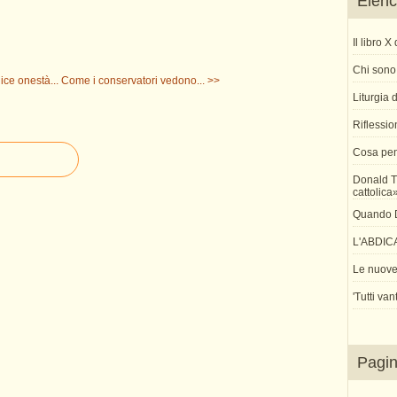
Elenco
Il libro 
Chi sono 
ce onestà...
Come i conservatori vedono... >>
Liturgia
Riflessio
Cosa pen
Donald T
cattolica
Quando Di
L'ABDIC
Le nuove 
'Tutti van
Pagi