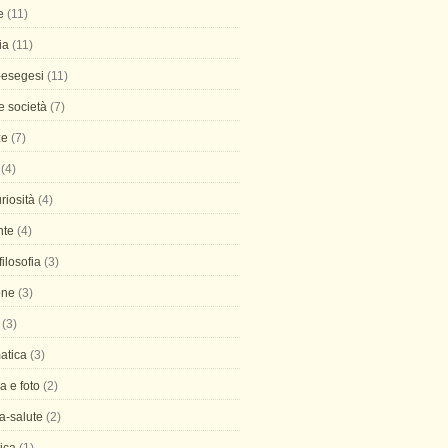
e
(11)
ia
(11)
-esegesi
(11)
 e società
(7)
ze
(7)
(4)
uriosità
(4)
nte
(4)
 filosofia
(3)
one
(3)
(3)
atica
(3)
ia e foto
(2)
a-salute
(2)