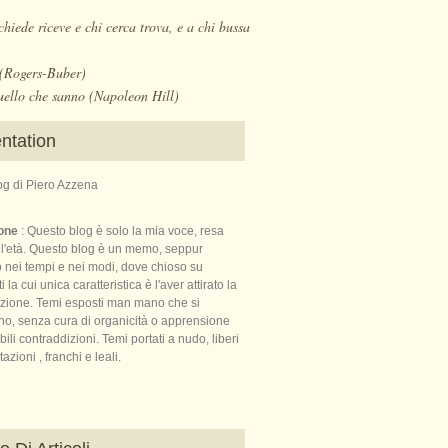
chiede riceve e chi cerca trova, e a chi bussa
. (Rogers-Buber)
uello che sanno (Napoleon Hill)
ntation
log di Piero Azzena
ione
: Questo blog è solo la mia voce, resa
ll'età. Questo blog è un memo, seppur
o nei tempi e nei modi, dove chioso su
la cui unica caratteristica è l'aver attirato la
nzione. Temi esposti man mano che si
no, senza cura di organicità o apprensione
bili contraddizioni. Temi portati a nudo, liberi
azioni , franchi e leali.