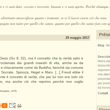
e e vi sarà dato, cercate e troverete, bussate e vi sarà aperto. Perché chiunque 
altrettanto meravigliose quanto i tramonti, se io li lascio essere ciò che sono
pagate non tanto per quello che sanno, quanto per quello che sanno fare con q
Prése
29 maggio 2017
Blog
: B
Descriz
e Gesù (Gv 8, 32), ma il concetto che la verità salvi e
libera da
proclamata dai grandi maestri di vita, anche se da
disinvolt
te e chiaramente come da Buddha, benché sia comune
argomenti 
a Socrate, Spinoza, Hegel e Marx. [...] Freud ebbe il
mia atte
te il concetto di verità, che per lui non era solo ciò
presenta
e, ma anche ciò che reprimo perché non voglio
per possi
da incrost
Mondadori, 1979)
Contatti
0