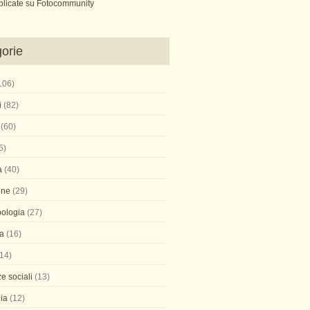
blicate su Fotocommunity
orie
106)
i
(82)
(60)
6)
a
(40)
one
(29)
pologia
(27)
ca
(16)
14)
e sociali
(13)
ia
(12)