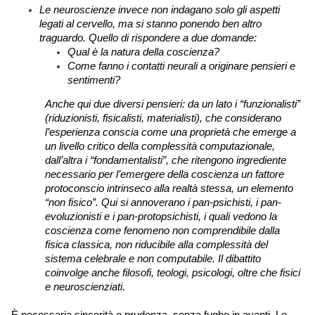
Le neuroscienze invece non indagano solo gli aspetti 
legati al cervello, ma si stanno ponendo ben altro 
traguardo. 
Quello di rispondere a due domande: 
Qual è la natura della coscienza? 
Come fanno i contatti neurali a originare pensieri e 
sentimenti? 
Anche qui due diversi pensieri: da un lato i “funzionalisti” 
(riduzionisti, fisicalisti, materialisti), che considerano 
l’esperienza conscia come una proprietà che emerge a 
un livello critico della complessità computazionale, 
dall’altra i “fondamentalisti”, che ritengono ingrediente 
necessario per l’emergere della coscienza un fattore 
protoconscio intrinseco alla realtà stessa, un elemento 
“non fisico”. Qui si annoverano i pan-psichisti, i pan-
evoluzionisti e i pan-protopsichisti, i quali vedono la 
coscienza come fenomeno non comprendibile dalla 
fisica classica, non riducibile alla complessità del 
sistema celebrale e non computabile. Il dibattito 
coinvolge anche filosofi, teologi, psicologi, oltre che fisici 
e neuroscienziati. 