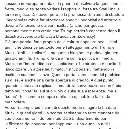
succede in Europa orientale: la priorità è risolvere la questione in
fretta, meglio se senza variare i rapporti di forza tra Stati Uniti e
forze in gioco. Di nuovo, però, è la promessa di Trump di sbattere
i pugni sul tavolo e far procedere spediti i negoziati ad attrarre e
deviare l’attenzione dai veri risultati (anche per questo,
personalmente non credo che Trump perderà consenso dopo il
disastro avvenuto alla Casa Bianca con Zelensky).
C’è una parola, fatta propria dalla cultura popolare negli ultimi
anni, che descrive piuttosto bene l’atteggiamento di Trump e
Musk: “troll” o “trollare” – su questo blog se ne parlava già ben
quattro anni fa. Trump lo fa da anni con la politica e i media,
Musk con l’imprenditoria e il capitalismo. La strategia è quella di
ridicolizzare un attore legittimato, “istituzionale”, mettendo in
risalto la sua inefficienza. Questo porta l’attenzione del pubblico
su di sé, e anche una certa apertura di credito. A quel punto,
quando l’attaccato replica, il tema della conversazione non è più
tanto sul “cosa” fa, sul suo ruolo o sulla sua esperienza, ma sul
“come”. E il come è sempre molto più opinabile e facile da
manipolare.
Forse l’esempio più chiaro di questo modo di agire lo ha dato
Musk in questi giorni. La scorsa settimana ha fatto mandare dal
suo dipartimento – denominato DOGE: dipartimento per
l’efficienza del governo, per l’appunto – una e-mail a tutti i