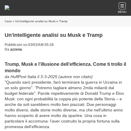
MENU
Casa
» Un'intelligente analisi su Musk e Tramp
Un'intelligente analisi su Musk e Tramp
Pubblicato su 03/03/AM 05:28
Da
azzena
Trump, Musk e l’illusione dell’efficienza. Come ti trollo il
mondo
da HuffPost Italia il 3-3-2025 (autore non citato)
"Quando sarò presidente, farò terminare la guerra in Ucraina in
un solo giorno". "Potremo tagliare almeno 2mila miliardi dal
budget federale". Parole rispettivamente di Donald Trump e Elon
Musk: con ogni probabilità la coppia più potente della Storia – e
anche da soli sarebbero molto ben piazzati. Due personaggi
molto diversi, dalle storie molto diverse, ma che nell’ultimo anno
hanno scoperto di avere molto da spartire. Una cosa in
particolare li accomuna: l’aver costruito la propria fortuna sulla
promessa dell’efficienza.