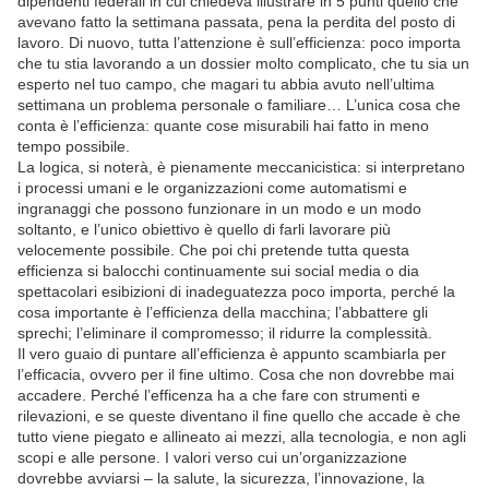
dipendenti federali in cui chiedeva illustrare in 5 punti quello che
avevano fatto la settimana passata, pena la perdita del posto di
lavoro. Di nuovo, tutta l’attenzione è sull’efficienza: poco importa
che tu stia lavorando a un dossier molto complicato, che tu sia un
esperto nel tuo campo, che magari tu abbia avuto nell’ultima
settimana un problema personale o familiare… L’unica cosa che
conta è l’efficienza: quante cose misurabili hai fatto in meno
tempo possibile.
La logica, si noterà, è pienamente meccanicistica: si interpretano
i processi umani e le organizzazioni come automatismi e
ingranaggi che possono funzionare in un modo e un modo
soltanto, e l’unico obiettivo è quello di farli lavorare più
velocemente possibile. Che poi chi pretende tutta questa
efficienza si balocchi continuamente sui social media o dia
spettacolari esibizioni di inadeguatezza poco importa, perché la
cosa importante è l’efficienza della macchina; l’abbattere gli
sprechi; l’eliminare il compromesso; il ridurre la complessità.
Il vero guaio di puntare all’efficienza è appunto scambiarla per
l’efficacia, ovvero per il fine ultimo. Cosa che non dovrebbe mai
accadere. Perché l’efficenza ha a che fare con strumenti e
rilevazioni, e se queste diventano il fine quello che accade è che
tutto viene piegato e allineato ai mezzi, alla tecnologia, e non agli
scopi e alle persone. I valori verso cui un’organizzazione
dovrebbe avviarsi – la salute, la sicurezza, l’innovazione, la