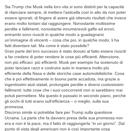
Sia Trump che Musk nella loro vita si sono distinti per la capacità
di rilanciare sempre, di mettere l’asticella così in alto da non poter
essere ignorati, di fingere di avere già ottenuto risultati che invece
erano molto lontani dal raggiungere. Nonostante moltissime
perdite e fallimenti, nonostante innumerevoli gaffe ed errori,
entrambi sono riusciti in qualche modo a guadagnarsi
un’immagine di vincenti – cosa che poi, in qualche modo, li ha
fatti diventare tali. Ma come è stato possibile?
Gran parte del loro successo è stato dovuto al fatto essere riusciti
a far credere di poter rendere le cose più efficienti. Attenzione,
non più efficaci: più efficienti. Musk per esempio ha sostenuto di
poter lanciare razzi e costruire auto in maniera molto più
efficiente della Nasa e delle storiche case automobilistiche. Cosa
che è poi effettivamente in buona parte accaduta, ma grazie a
ingentissimi aiuti statali, prolungate perdite e diversi costosissimi
fallimenti: tutte cose che i suoi concorrenti non si sarebbero mai
potuti permettere. Ma questo è passato in secondo piano, perché
gli occhi di tutti erano sull’efficienza – o meglio, sulla sua
promessa.
Discorso simile si potrebbe fare per Trump sulla questione
Ucraina. La parte che fa davvero presa della sua promessa non
era e non è la pace, ma il fatto di raggiungerla “in un giorno”. Dal
punto di vista degli americani non è così importante cosa