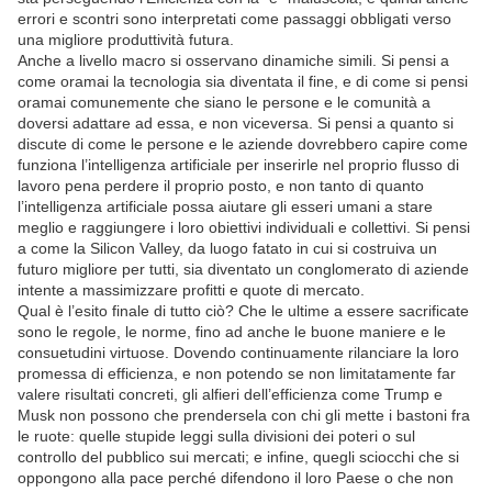
errori e scontri sono interpretati come passaggi obbligati verso
una migliore produttività futura.
Anche a livello macro si osservano dinamiche simili. Si pensi a
come oramai la tecnologia sia diventata il fine, e di come si pensi
oramai comunemente che siano le persone e le comunità a
doversi adattare ad essa, e non viceversa. Si pensi a quanto si
discute di come le persone e le aziende dovrebbero capire come
funziona l’intelligenza artificiale per inserirle nel proprio flusso di
lavoro pena perdere il proprio posto, e non tanto di quanto
l’intelligenza artificiale possa aiutare gli esseri umani a stare
meglio e raggiungere i loro obiettivi individuali e collettivi. Si pensi
a come la Silicon Valley, da luogo fatato in cui si costruiva un
futuro migliore per tutti, sia diventato un conglomerato di aziende
intente a massimizzare profitti e quote di mercato.
Qual è l’esito finale di tutto ciò? Che le ultime a essere sacrificate
sono le regole, le norme, fino ad anche le buone maniere e le
consuetudini virtuose. Dovendo continuamente rilanciare la loro
promessa di efficienza, e non potendo se non limitatamente far
valere risultati concreti, gli alfieri dell’efficienza come Trump e
Musk non possono che prendersela con chi gli mette i bastoni fra
le ruote: quelle stupide leggi sulla divisioni dei poteri o sul
controllo del pubblico sui mercati; e infine, quegli sciocchi che si
oppongono alla pace perché difendono il loro Paese o che non