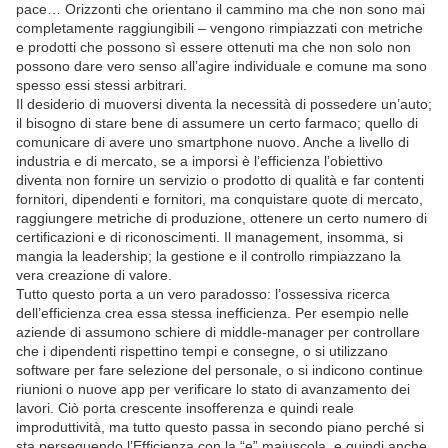
pace… Orizzonti che orientano il cammino ma che non sono mai
completamente raggiungibili – vengono rimpiazzati con metriche
e prodotti che possono sì essere ottenuti ma che non solo non
possono dare vero senso all’agire individuale e comune ma sono
spesso essi stessi arbitrari.
Il desiderio di muoversi diventa la necessità di possedere un’auto;
il bisogno di stare bene di assumere un certo farmaco; quello di
comunicare di avere uno smartphone nuovo. Anche a livello di
industria e di mercato, se a imporsi è l’efficienza l’obiettivo
diventa non fornire un servizio o prodotto di qualità e far contenti
fornitori, dipendenti e fornitori, ma conquistare quote di mercato,
raggiungere metriche di produzione, ottenere un certo numero di
certificazioni e di riconoscimenti. Il management, insomma, si
mangia la leadership; la gestione e il controllo rimpiazzano la
vera creazione di valore.
Tutto questo porta a un vero paradosso: l’ossessiva ricerca
dell’efficienza crea essa stessa inefficienza. Per esempio nelle
aziende di assumono schiere di middle-manager per controllare
che i dipendenti rispettino tempi e consegne, o si utilizzano
software per fare selezione del personale, o si indicono continue
riunioni o nuove app per verificare lo stato di avanzamento dei
lavori. Ciò porta crescente insofferenza e quindi reale
improduttività, ma tutto questo passa in secondo piano perché si
sta perseguendo l’Efficienza con la “e” maiuscola, e quindi anche