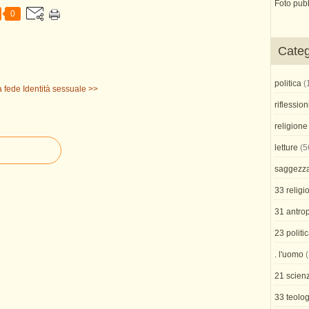
Foto pub
0
Categ
politica
(
a fede
Identità sessuale >>
riflession
religione
letture
(5
saggezz
33 religi
31 antro
23 politi
. l'uomo
(
21 scienz
33 teolog