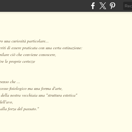
o una curiosità particolare...
eriti di essere praticata con una certa ostinazione:
milare ciò che conviene conoscere,
re le proprie certezze
penso che ...
cesso fisiologico ma una forma d'arte,
 della nostra vecchiaia una "struttura estetica"
dell'avo,
alla forza del passato."