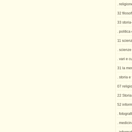
. religion
32 filosof
33 storia
. politica
11 scien
. scienze
. vari e c
31 la me
. storia e
07 religi
22 Storia
52 inform
. fotograf
. medicin