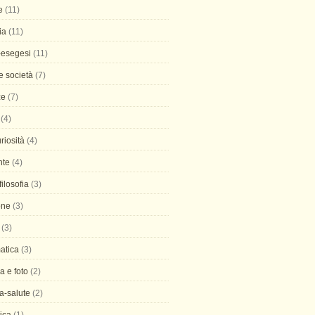
e
(11)
ia
(11)
-esegesi
(11)
 e società
(7)
ze
(7)
(4)
uriosità
(4)
nte
(4)
 filosofia
(3)
one
(3)
(3)
atica
(3)
ia e foto
(2)
a-salute
(2)