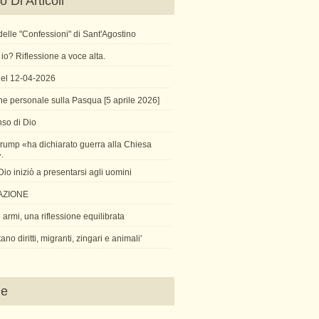
 Di Articoli
X delle "Confessioni" di Sant'Agostino
io? Riflessione a voce alta.
 del 12-04-2026
ne personale sulla Pasqua [5 aprile 2026]
so di Dio
rump «ha dichiarato guerra alla Chiesa
».
o iniziò a presentarsi agli uomini
AZIONE
armi, una riflessione equilibrata
tano diritti, migranti, zingari e animali'
ne