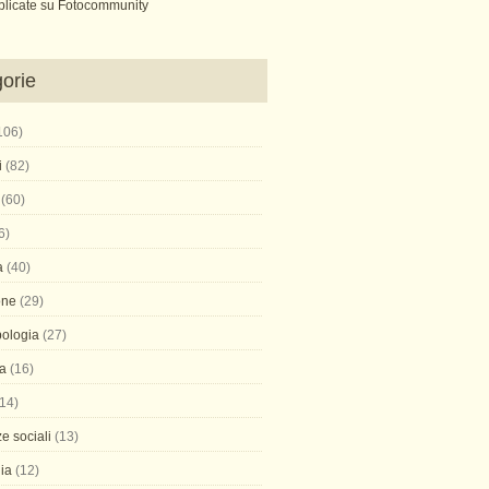
blicate su Fotocommunity
orie
106)
i
(82)
(60)
6)
a
(40)
one
(29)
pologia
(27)
ca
(16)
14)
e sociali
(13)
ia
(12)