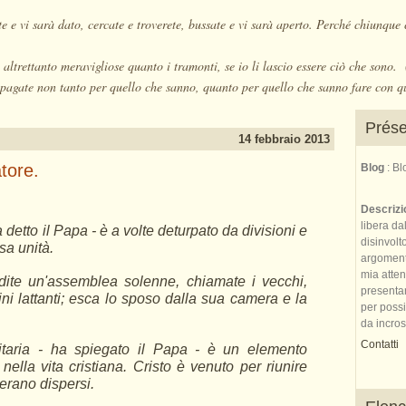
e e vi sarà dato, cercate e troverete, bussate e vi sarà aperto. Perché chiunque 
altrettanto meravigliose quanto i tramonti, se io li lascio essere ciò che sono
pagate non tanto per quello che sanno, quanto per quello che sanno fare con q
Prése
14 febbraio 2013
tore.
Blog
: B
Descriz
libera da
a detto il Papa - è a volte deturpato da divisioni e
disinvolt
sa unità.
argomenti 
mia atte
dite un'assemblea solenne, chiamate i vecchi,
presenta
mbini lattanti; esca lo sposo dalla sua camera e la
per possi
da incrost
Contatti
taria - ha spiegato il Papa - è un elemento
nella vita cristiana. Cristo è venuto per riunire
 erano dispersi.