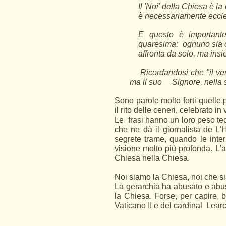
Il 'Noi' della Chiesa è l
è necessariamente eccle
E questo è importante
quaresima: ognuno sia c
affronta da solo, ma insie
Ricordandosi che "il vero
ma il suo Signore, nella s
Sono parole molto forti quelle 
il rito delle ceneri, celebrato i
Le
frasi hanno un loro peso teo
che ne dà il giornalista de L'
segrete trame, quando le inter
visione molto più profonda. L'a
Chiesa nella Chiesa.
Noi siamo la Chiesa, noi che si
La gerarchia ha abusato e abus
la Chiesa. Forse, per capire, b
Vaticano II e del cardinal Lear