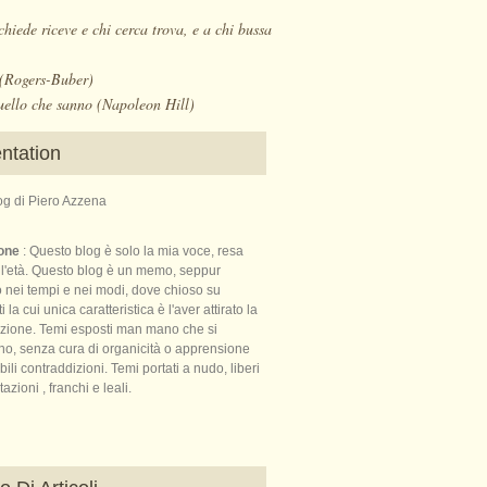
chiede riceve e chi cerca trova, e a chi bussa
. (Rogers-Buber)
uello che sanno (Napoleon Hill)
ntation
log di Piero Azzena
ione
: Questo blog è solo la mia voce, resa
ll'età. Questo blog è un memo, seppur
o nei tempi e nei modi, dove chioso su
la cui unica caratteristica è l'aver attirato la
nzione. Temi esposti man mano che si
no, senza cura di organicità o apprensione
bili contraddizioni. Temi portati a nudo, liberi
azioni , franchi e leali.