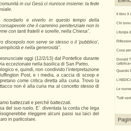
Elenco
a comunità in cui Gesù ci riunisce insieme: la fede
siale.
Il libro 
 ricordarlo e viverlo in questo tempo della
Chi sono 
onsapevole che il cammino penitenziale non lo
me con tanti fratelli e sorelle, nella Chiesa".
Liturgia
Riflessio
 discepolo non serve se stesso o il 'pubblico',
emplicità e nella generosità".
Cosa pen
pronunciate oggi (12/2/13) dal Pontefice durante
Donald T
n via eccezionale nella basilica di San Pietro.
cattolica
logico e, quindi, non condivido l'interpretazione
Quando Di
Huffington Post, e i media, a caccia di scoop e
L'ABDIC
pretano come critica diretta alla curia.
Trovo la
ttacco non è alla curia ma al concetto stesso di
Le nuove 
'Tutti van
amo battezzati e perché battezzati.
a del suo ruolo. E' diventata la corda che lega
isognerebbe rileggere alcuni passi sui laici del
caro in particolare.
Pagi