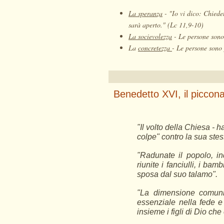
La speranza
-
"Io vi dico: Chiedet
sarà aperto." (Lc 11,9-10)
La socievolezza
-
Le persone sono 
La
concretezza
-
Le persone sono 
Benedetto XVI, il piccona
"Il volto della Chiesa - h
colpe" contro la sua stes
"Radunate il popolo, in
riunite i fanciulli, i ba
sposa dal suo talamo".
"La dimensione comuni
essenziale nella fede e 
insieme i figli di Dio che