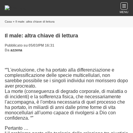
MENU
Casa
» Il male: altra chiave di lettura
Il male: altra chiave di lettura
Pubblicato su 05/03/PM 16:31
Da
azzena
“”L'evoluzione, che ha portato alla differenziazione e
complessificazione delle specie multicellulari, non
sarebbe possibile se i singoli individui non morissero dopo
aver procreato.
La morte (conseguenza di degrado corporale, di malattia o
di incidenti) e la sofferenza fisica, che necessariamente
l'accompagna, è l'ombra necessaria di quel processo che
ha portato, in miliardi di anni dalle prime forme di vita
monocellulari all'uomo capace di rivolgersi a Dio con
confidenza. “”
Pertanto …