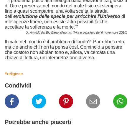
“ il problema posto alla teologia dalla relazione tra giustizia
di Dio e presenza nel mondo del male fisico si stempera
fino a quasi scomparire: una volta scelta la strada
dell'
evoluzione delle specie per arricchire l'Universo
di
intelligenze libere, non esiste altra possibilità che
accettare la sofferenza e la morte.””
U. Amaldi, dal Big Bang all’uomo. (Vita e pensiero del 6 novembre 2010)
Il male nel mondo è
il problema di fondo? Parrebbe certo,
ma c'è anche chi non la pensa così. Comincio a pensare
che costoro non abbian torto e, allora, va cercata una
chiave di lettura, un'interpretazione diversa.
#religione
Condividi
Potrebbe anche piacerti