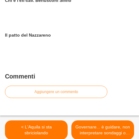
Chi è l'ex-cav. Berlusconi Silvio
Il patto del Nazzareno
Commenti
Aggiungere un commento
< L'Aquila si sta
Governare... è guidare, non
sbriciolando
interpretare sondaggi o
servire >