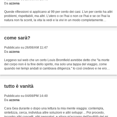
Da
azzena
Queste riflessioni si applicano al 99 per cento dei casi. L'un per cento ha altri
problemi, rispettabili, ma altri. L'utero o ce l'hai o non ce l'hai e se ce l'hai la
natura non fa sconti, la vita la vedi e la vivi in un modo completamente
diverso da...
come sarà?
Pubblicato su 26/08/AM 11:47
Da
azzena
Leggevo sul web che un certo Louis Bromfield avrebbe detto che "la morte
del corpo non è la fine dello spirito, ma solo una tappa del viaggio, come
quando nei tempi andati si cambiava diligenza." Io così credevo e ne ero
convinto, ma comincio ad esserne...
tutto è vanità
Pubblicato su 04/08/PM 14:40
Da
azzena
Cara Gea durante o dopo una lettura la mia mente viaggia: contempla,
sintetizza, cerca, individua altre soluzioni e altri sviluppi ... Poi procedo,
incontro altri concetti, altri pensatori, e allora m'accorgo dell'inutilità del mio