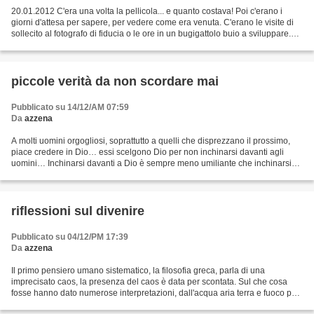
20.01.2012 C'era una volta la pellicola... e quanto costava! Poi c'erano i
giorni d'attesa per sapere, per vedere come era venuta. C'erano le visite di
sollecito al fotografo di fiducia o le ore in un bugigattolo buio a sviluppare.
Ora tutto questo muore....
piccole verità da non scordare mai
Pubblicato su 14/12/AM 07:59
Da
azzena
A molti uomini orgogliosi, soprattutto a quelli che disprezzano il prossimo,
piace credere in Dio… essi scelgono Dio per non inchinarsi davanti agli
uomini… Inchinarsi davanti a Dio è sempre meno umiliante che inchinarsi
davanti agli uomini (L'adolescente...
riflessioni sul divenire
Pubblicato su 04/12/PM 17:39
Da
azzena
Il primo pensiero umano sistematico, la filosofia greca, parla di una
imprecisato caos, la presenza del caos è data per scontata. Sul che cosa
fosse hanno dato numerose interpretazioni, dall'acqua aria terra e fuoco per
i presocratici all'atomo casuale...