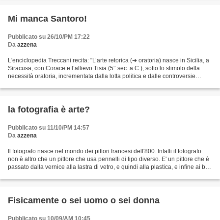
Mi manca Santoro!
Pubblicato su 26/10/PM 17:22
Da
azzena
L'enciclopedia Treccani recita: "L’arte retorica (➔ oratoria) nasce in Sicilia, a
Siracusa, con Corace e l’allievo Tisia (5° sec. a.C.), sotto lo stimolo della
necessità oratoria, incrementata dalla lotta politica e dalle controversie
giudiziarie, in...
la fotografia è arte?
Pubblicato su 11/10/PM 14:57
Da
azzena
Il fotografo nasce nel mondo dei pittori francesi dell'800. Infatti il fotografo
non è altro che un pittore che usa pennelli di tipo diverso. E' un pittore che è
passato dalla vernice alla lastra di vetro, e quindi alla plastica, e infine ai bit.
Il bit...
Fisicamente o sei uomo o sei donna
Pubblicato su 10/09/AM 10:45