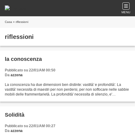
MENU
Casa
» riflessioni
riflessioni
la conoscenza
Pubblicato su 22/01/AM 00:50
Da
azzena
La conoscenza ha due dimensioni ben distinte: vastità' e profondità'. La
vastità' necessita di maestri per non perdersi, per non soffocare nelle sabbie
mobili delle frammentarietà. La profondità' necessita di silenzio, e'
personale, nasce dalla riflessione,...
Solidità
Pubblicato su 22/01/AM 00:27
Da
azzena